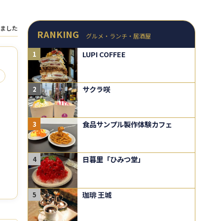
ました
RANKING
グルメ・ランチ・居酒屋
LUPI COFFEE
1
サクラ咲
2
食品サンプル製作体験カフェ
3
日暮里「ひみつ堂」
4
珈琲 王城
5