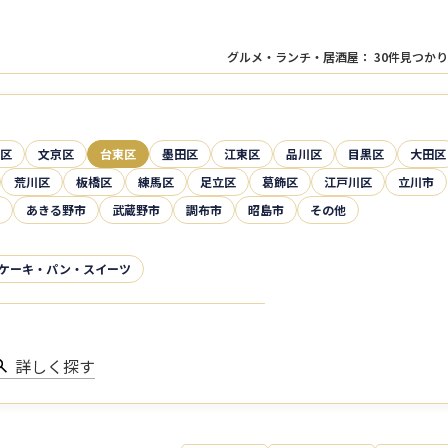
グルメ・ランチ・居酒屋
：
30
件見つかり
区
文京区
台東区
墨田区
江東区
品川区
目黒区
大田区
荒川区
板橋区
練馬区
足立区
葛飾区
江戸川区
立川市
あきる野市
武蔵野市
調布市
昭島市
その他
ケーキ・パン・スイーツ
詳しく探す