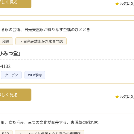
しく見る
お気に入
ける氷の芸術、日光天然氷が織りなす至福のひととき
和食
日光天然氷かき氷専門店
ひみつ堂」
-4132
クーポン
WEB予約
しく見る
お気に入
骨董、立ち呑み。三つの文化が交差する、裏浅草の隠れ家。
BAR
レコードと骨董と立ち呑みの専門店