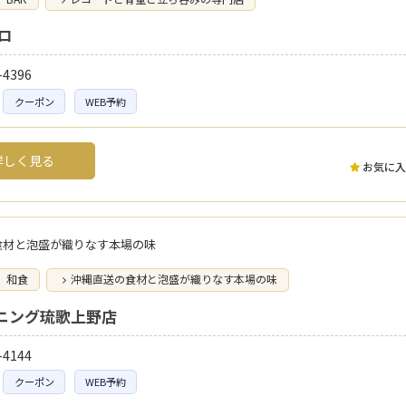
ロ
-4396
クーポン
WEB予約
しく見る
お気に入
食材と泡盛が織りなす本場の味
和食
沖縄直送の食材と泡盛が織りなす本場の味
ニング琉歌上野店
-4144
クーポン
WEB予約