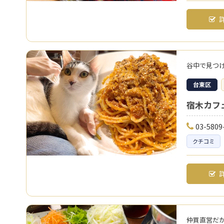
詳
谷中で見つ
台東区
宿木カフ
03-5809
クチコミ
詳
仲買直営だ