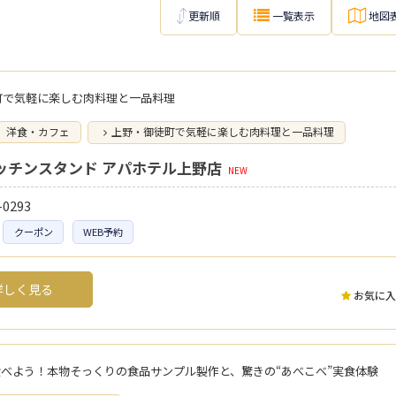
更新順
一覧表示
地図
町で気軽に楽しむ肉料理と一品料理
洋食・カフェ
上野・御徒町で気軽に楽しむ肉料理と一品料理
ッチンスタンド アパホテル上野店
NEW
-0293
クーポン
WEB予約
しく見る
お気に入
食べよう！本物そっくりの食品サンプル製作と、驚きの“あべこべ”実食体験