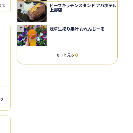
ビーフキッチンスタンド アパホテル
6
表示
上野店
浅草生搾り果汁 おれんじーる
7
もっと見る
り