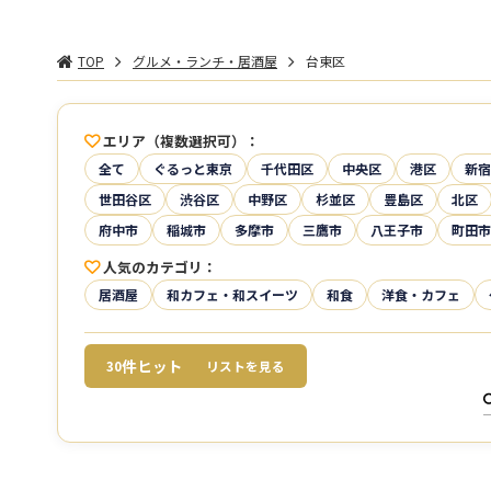
TOP
グルメ・ランチ・居酒屋
台東区
エリア（複数選択可）
全て
ぐるっと東京
千代田区
中央区
港区
新宿
世田谷区
渋谷区
中野区
杉並区
豊島区
北区
府中市
稲城市
多摩市
三鷹市
八王子市
町田市
人気のカテゴリ
居酒屋
和カフェ・和スイーツ
和食
洋食・カフェ
件ヒット
30
リストを見る