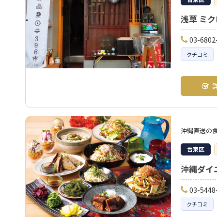
浅草 ミク
03-6802
クチコミ
詳
沖縄直送の
台東区
沖縄ダイ
03-5448
クチコミ