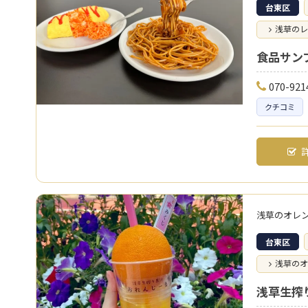
台東区
浅草のレ
食品サン
070-921
クチコミ
詳
浅草のオレ
台東区
浅草のオ
浅草生搾