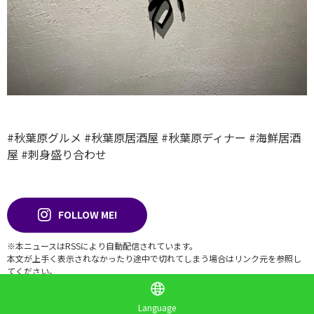
#秋葉原グルメ
#秋葉原居酒屋
#秋葉原ディナー
#海鮮居酒
屋
#刺身盛り合わせ
FOLLOW ME!
※本ニュースはRSSにより自動配信されています。
本文が上手く表示されなかったり途中で切れてしまう場合はリンク元を参照し
てください。
いいね！
Language