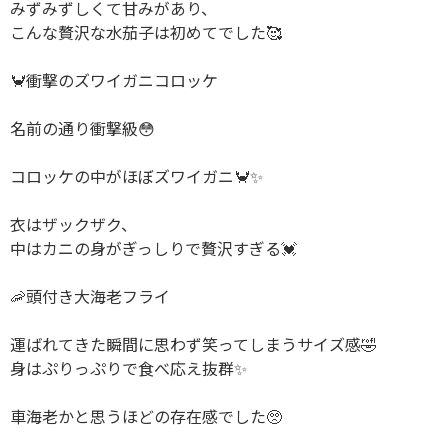
みずみずしくて甘みがあり、
こんな贅沢な水茄子は初めてでした🥰
🦀衝撃のズワイガニコロッケ
名前の通り衝撃級😳
コロッケの中がほぼズワイガニ🦀✨
衣はザックザク、
中はカニの身がぎっしりで贅沢すぎる💓
🦐頭付き大海老フライ
運ばれてきた瞬間に思わず笑ってしまうサイズ感🤣
身はぷりっぷりで食べ応え抜群✨
車海老かと思うほどの存在感でした🥺