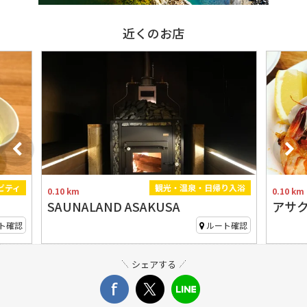
近くのお店
ビティ
観光・温泉・日帰り入浴
0.10 km
0.10 km
SAUNALAND ASAKUSA
アサク
ト確認
ルート確認
シェアする