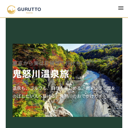
東京から実は日帰りで行けちゃう
鬼怒川温泉旅
温泉も、ゴルフも、自然も楽しめる。週末に少し足を
のばしたい人へ届ける、鬼怒川のおでかけガイド。