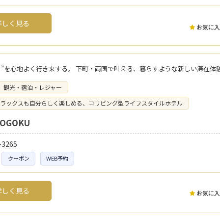
しく見る
お気に入
OFF”を心地よく行き来する。 下町・両国で叶える、暮らすような新しい滞在体
観光・宿泊・レジャー
ラックスも自分らしく楽しめる、コリビング型ライフスタイルホテル
YOGOKU
-3265
クーポン
WEB予約
しく見る
お気に入