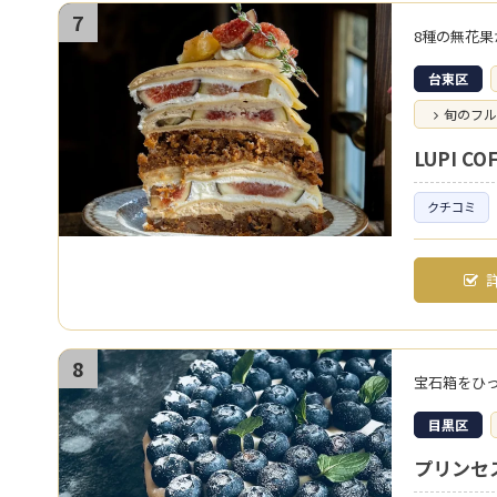
7
台東区
旬のフル
LUPI CO
クチコミ
詳
8
宝石箱をひ
目黒区
プリンセ