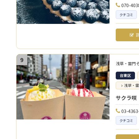
070-403
クチコミ
詳
9
浅草・雷門
台東区
浅草・雷
サクラ咲
03-4363
クチコミ