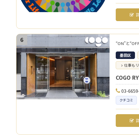
詳
6
“ON”と“
墨田区
仕事もリ
COGO R
03-6659
クチコミ
詳