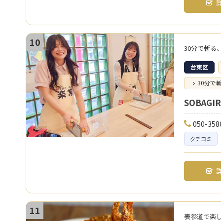
詳
10
30分で斬る
台東区
30分で
SOBAGI
050-358
クチコミ
詳
11
表参道で楽