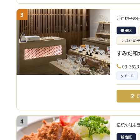
3
江戸切子の
墨田区
江戸切子
すみだ和
03-3623
クチコミ
詳
4
伝統の味を
新宿区