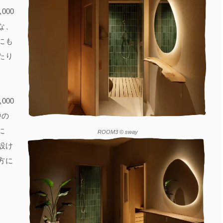
000
な、
にも
たり
000
中の
に
ROOM3
© sway
設け
方に