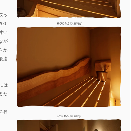
「ヌッ
00
© sway
ROOM1
甘い
なが
をか
最適
室には
るた
。
にお
ROOM2
© sway