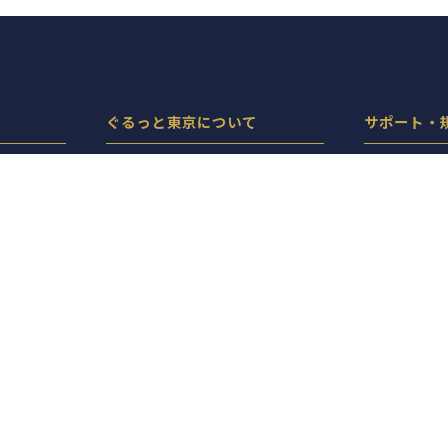
ぐるっと東京について
サポート・
ぐるっと東京とは
プライバシ
機能・料金
サイトポリ
サイト運営サポート
店舗ログイ
お問い合わせ・掲載申し込み
人気特集にお店を掲載