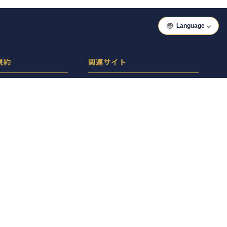
Language
規約
関連サイト
ーポリシー
ぐるっといわき
シー
ぐるっと郡山
ン
ぐるっと会津
ぐるっとAsia
ぐるっとベトナム
Copyright(c) 2026 ぐるっと東京 Inc.All Rights Reserved.