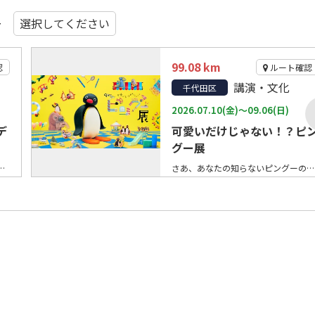
ー
99.08 km
認
ルート確認
講演・文化
千代田区
2026.07.10(金)～09.06(日)
デ
可愛いだけじゃない！？ピ
グー展
3:30 ⚫︎開演14:00 ⚫︎大人2500円、学生1000円、未就学児無料 ♪プログラム♪ ・パンの笛op.15/ムーケ ・亡き王女のためのパヴァーヌ/ラヴェル ・歌劇「カルメン」/ビゼー ・海の見える街(ジャズver.)/久石譲 ・宝島/和泉宏隆 ・にじ/中川ひろたか ・名探偵コナンのテーマ/大野克夫 その他ピアノソロも演奏します♪ フルート 宮川香純 ピアノ 佐田純子 【抽選で5組10名様ご招待します！(出演者の演奏を初めて聴く方に限ります)8/10締切】 ご予約はお早めに！！ https://forms.gle/L6ngxdtfRr6p4nVj8
さあ、あなたの知らないピングーの魅力に出会いに行こう！ YURAKUCHO MUSEUMで、「可愛いだけじゃない！？ピングー展」が開催されます。世界中で愛されるクレイアニメーション「ピングー」の魅力を、貴重な資料や体験型展示を通して楽しめる展覧会です。 スイスの映像作家オットマー・グットマンによって、1980年にクレイアニメーションとして誕生した「ピングー」。ペンギンの男の子・ピングーと仲間たちが繰り広げる、あたたかでユーモアのある物語は、世界中で親しまれてきました。 本展では“遊園地”をテーマに、実際のアニメーション制作で使用された貴重なクレイモデルや、初期スタジオの記録、絵コンテなどの制作資料を展示します。ピングーの豊かな表情、クレイならではのユニークな動きやかたち、不思議と伝わる“ピングー語”など、これまで知らなかったピングーの魅力を、見る・触れる・体験することで楽しめます。 会期は、2026年7月10日（金）から9月6日（日）まで。会場は東京・有楽町のYURAKUCHO MUSEUMです。会期中は無休で、通常の開館時間は10:00～18:00、最終入場は17:30です。土日祝、7月10日（金）、8月10日（月）～14日（金）は20:00まで開館し、最終入場は19:30となります。 展覧会の見どころ 貴重なクレイモデルや制作資料の展示 実際のアニメーション制作で使用されたクレイモデルをはじめ、初期スタジオの記録や絵コンテなど、貴重な制作資料を展示します。ストップモーションアニメならではの手仕事や、ピングーの世界が生まれるまでの過程にふれられるのが魅力です。 「可愛いだけじゃない！？」ピングーの多彩な魅力を体験 本展では、遊んで楽しめる体験型展示も豊富に展開されます。喜怒哀楽が伝わる豊かな表情、クレイアニメーションならではのユニークな動き、不思議と気持ちが伝わる“ピングー語”など、ピングーの奥深い魅力を体験を通して味わえます。 ミニチュア写真家・見立て作家 田中達也さんとのコラボレーション 本展では、ミニチュア写真家・見立て作家の田中達也さんとのコラボレーションも決定しています。これまでにSNSで発表してきたピングー作品3点を初展示するほか、本展のために制作される新作も会場で展示予定です。遊び心あふれるミニチュア表現によって、ピングーの新たな世界を楽しめます。 “遊園地”をテーマにした楽しい展示空間 展覧会のテーマは“遊園地”。子どもから大人まで楽しめる雰囲気の中で、ピングーのヒストリーや登場キャラクター、作品の原点にふれられます。懐かしさを感じる方にも、初めてピングーに出会う方にもおすすめです。 ピングーとは？ 「ピングー」は、スイスで誕生したストップモーション・アニメーションです。1980年に原型となるテストフィルムが制作されてから、2025年で45周年を迎えました。1990年以降、TVシリーズは世界155以上の国と地域で放送され、あたたかでユーモアのある物語が世界中で愛されています。 こんな方におすすめ ピングーが好きな方、親子で楽しめる展覧会を探している方、クレイアニメーションやキャラクター展示に興味がある方におすすめです。可愛らしいだけではない、表情や動き、制作の裏側まで楽しめる展覧会です。 ※会期中無休。 ※最終入場は閉館30分前です。 ※土日祝、7月10日（金）、8月10日（月）～14日（金）は20:00まで開館します。 ※チケット料金・販売情報は公式サイトをご確認ください。 ※展示内容・開館時間等は変更となる場合があります。最新情報は公式サイトをご確認ください。 ©2026 JOKER.