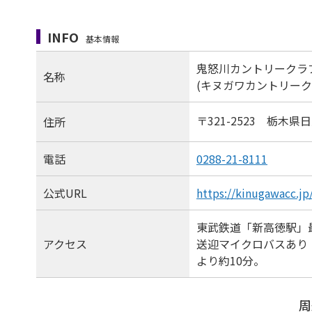
INFO
基本情報
鬼怒川カントリークラ
名称
(キヌガワカントリーク
〒321-2523 栃木県
住所
電話
0288-21-8111
公式URL
https://kinugawacc.jp
東武鉄道「新高徳駅」
アクセス
送迎マイクロバスあり
より約10分。
周