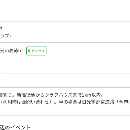
ブ
ラブ)
日光市高徳62
アクセス
/
最寄り。新高徳駅からクラブハウスまで1km以内。
（利用時は要問い合わせ）。車の場合は日光宇都宮道路「今市I
辺のイベント