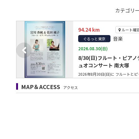
カテゴリ
94.24 km
確認
ルート確
音楽
ぐるっと東京
2026.08.30(日)
8/30(日)フルート・ピアノ
ュオコンサート 南大塚
【8月15日 五反田】 「フレンデリア」体験会開催✨ 新感覚のボディケアです。皮膚を摘み上げる新感覚の施術ありのままの自分を取り戻す事にフォーカスします‍♀️ 身体がゆるみ、心まで軽くなるような時間を体験してみませんか？ 好評につき15名限定 場所：東京都品川区西五反田1丁目25-1 4F 401号室 日時：8月15日(土) ご興味のある方はお気軽にメッセージください
2026年8月30日(日)に フルートとピアノのデュオコンサートを開催します♪ 聞いたことのあるクラシックからポップスまで幅広いジャンルを演奏します！ 夏休み最後の日曜日に、小さなお子さまから大人の方まで楽しめるプログラムとなっておりますので、 気軽に鑑賞いただければと思います☺️ (定員になり次第終了) ⚫︎場所 南大塚ホール(JR大塚駅より徒歩6分) ⚫︎開場1
MAP＆ACCESS
アクセス