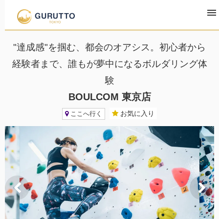
TOP
観光・宿泊・レジャー
BOULCOM 東京店
"達成感"を掴む、都会のオアシス。初心者から
経験者まで、誰もが夢中になるボルダリング体
験
BOULCOM 東京店
お気に入り
ここへ行く