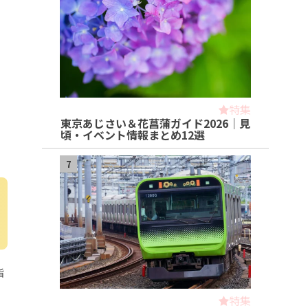
特集
東京あじさい＆花菖蒲ガイド2026｜見
頃・イベント情報まとめ12選
7
指
特集