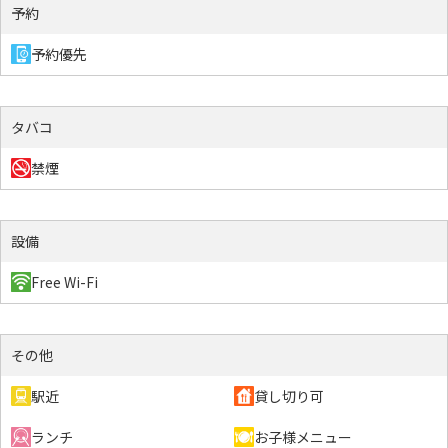
予約
予約優先
タバコ
禁煙
設備
Free Wi-Fi
その他
駅近
貸し切り可
ランチ
お子様メニュー