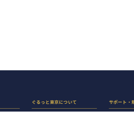
ぐるっと東京について
サポート・
ぐるっと東京とは
プライバシ
機能・料金
サイトポリ