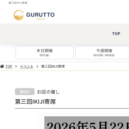
第三回IKIJI寄席
TOP
本日開催
今週開催
08/07(金)
08/03(月)～08/09(日)
TOP
イベント
第三回IKIJI寄席
お店の催し
墨田区
第三回IKIJI寄席