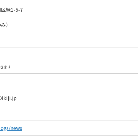
区緑1-5-7
のみ）
開きます
iji.jp
blogs/news