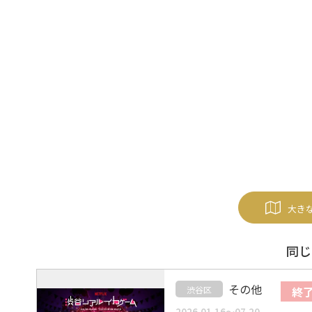
大き
同じ
その他
了
渋谷区
終
2026.01.16～07.20