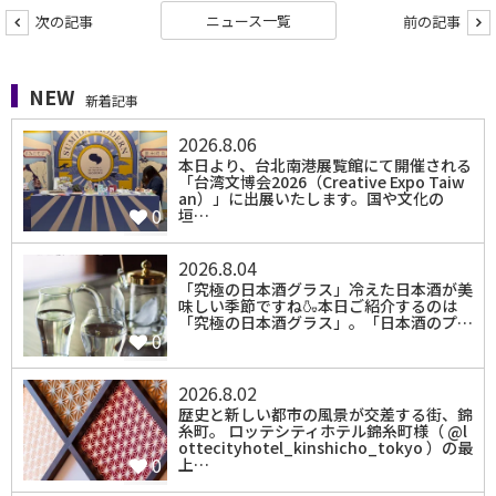
ニュース一覧
次の記事
前の記事
NEW
新着記事
2026.8.06
本日より、台北南港展覧館にて開催される
「台湾文博会2026（Creative Expo Taiw
an）」に出展いたします。国や文化の
0
垣…
2026.8.04
「究極の日本酒グラス」冷えた日本酒が美
味しい季節ですね🍶本日ご紹介するのは
「究極の日本酒グラス」。「日本酒のプ…
0
2026.8.02
歴史と新しい都市の風景が交差する街、錦
糸町。 ロッテシティホテル錦糸町様（ @l
ottecityhotel_kinshicho_tokyo ）の最
0
上…