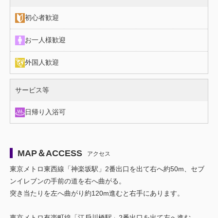
初心者歓迎
お一人様歓迎
外国人歓迎
施設情報（サービス等）
サービス等
日帰り入浴可
MAP＆ACCESS
アクセス
東京メトロ東⻄線「神楽坂駅」2番出⼝を出て右へ約50m、セブ
ンイレブンの⼿前の道を右へ曲がる。
突き当たりを左へ曲がり約120m進むと右⼿にあります。
東京メトロ有楽町線「江⼾川橋駅」2番出⼝を出て左へ進む。