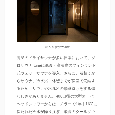
© ソロサウナ tune
高温のドライサウナが多い日本において、ソ
ロサウナ tuneは低温・高湿度のフィンランド
式ウェットサウナを導入。さらに、着替えか
らサウナ、冷水浴、休憩までが個室で完結す
るため、サウナや水風呂の順番待ちをする煩
わしさがありません。400口径の大型オーバー
ヘッドシャワーからは、チラーで1年中16℃に
保たれた冷水が降り注ぎ、最高のクールダウ