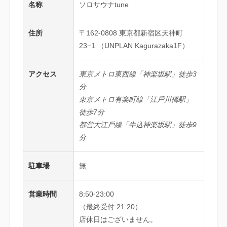
名称
ソロサウナtune
住所
〒162-0808 東京都新宿区天神町
23−1 （UNPLAN Kagurazaka1F）
アクセス
東京メトロ東⻄線「神楽坂駅」徒歩3
分
東京メトロ有楽町線「江⼾川橋駅」
徒歩7分
都営⼤江⼾線「⽜込神楽坂駅」徒歩9
分
駐車場
無
営業時間
8:50-23:00
（最終受付 21:20）
店休日はございません。