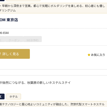
・早朝から深夜まで営業。都心で気軽にボルダリングを楽しめる、初心者にも優し
ダリングジム
COM 東京店
06-6544
ミ
クーポン
WEB予約
詳しく見る
お気に入り
が自然につながる、秋葉原の新しいホステルステイ
区
ホテル
端テクノロジーと居心地よいコミュニティが融合した、次世代型スマートホステル