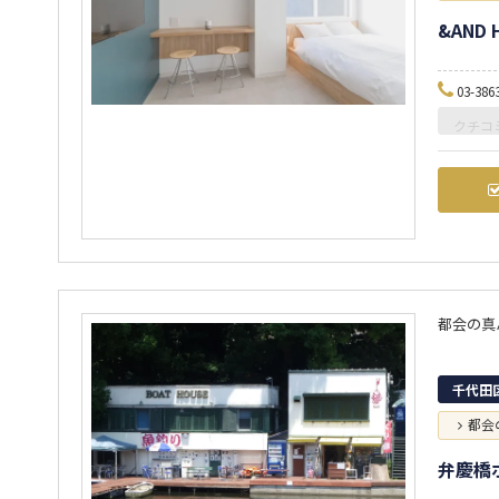
&AND 
03-386
クチコ
都会の真
千代田
都会
弁慶橋