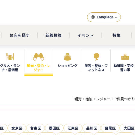
Language
お店を探す
新着投稿
イベント
特集
グルメ・ラン
観光・宿泊・レ
ショッピング
美容・整体・フ
幼稚園・学校
チ・居酒屋
ジャー
ィットネス
習い事
観光・宿泊・レジャー
：
7
件見つかり
区
文京区
台東区
墨田区
江東区
品川区
目黒区
大田区