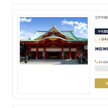
江戸の総
千代田
日本
神田神
03-325
クチコ