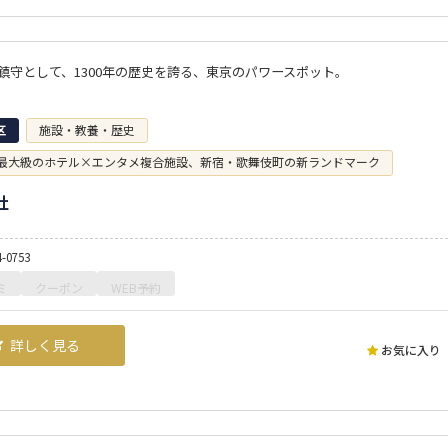
鎮守として、1300年の歴史を誇る、東京のパワースポット。
区
施設・教養・歴史
最大級のホテル×エンタメ複合施設、新宿・歌舞伎町の新ランドマーク
社
4-0753
ミ
クーポン
WEB予約
詳しく見る
お気に入り