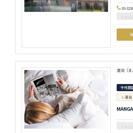
03-323
クチコ
漫泊（ま
千代田
漫泊
MANGA
クチコ