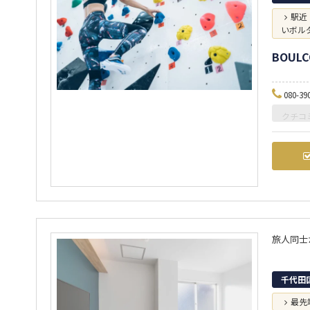
駅近
いボル
BOUL
080-39
クチコ
旅人同士
千代田
最先