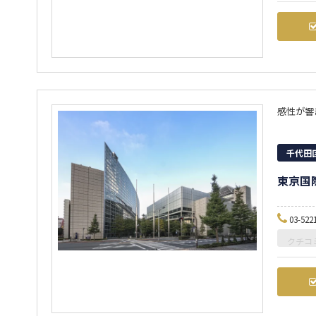
感性が響
千代田
東京国
03-522
クチコ