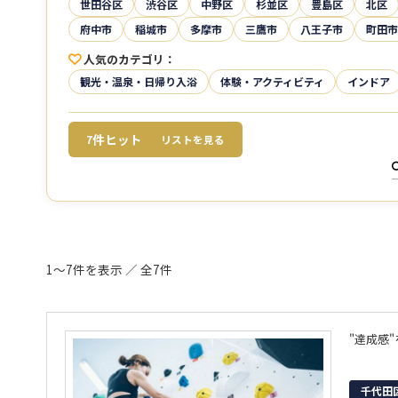
世田谷区
渋谷区
中野区
杉並区
豊島区
北区
府中市
稲城市
多摩市
三鷹市
八王子市
町田市
人気のカテゴリ
観光・温泉・日帰り入浴
体験・アクティビティ
インドア
件ヒット
7
リストを見る
1～7件を表示 ／ 全7件
千代田