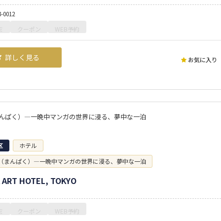
8-0012
ミ
クーポン
WEB予約
詳しく見る
お気に入り
んぱく）—一晩中マンガの世界に浸る、夢中な一泊
区
ホテル
（まんぱく）—一晩中マンガの世界に浸る、夢中な一泊
 ART HOTEL, TOKYO
ミ
クーポン
WEB予約