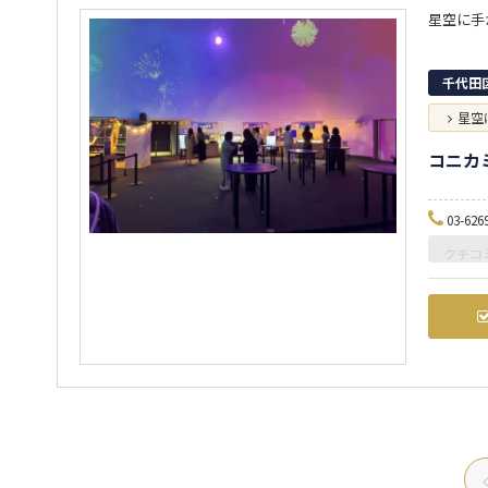
千代田
星空
コニカ
03-626
クチコ