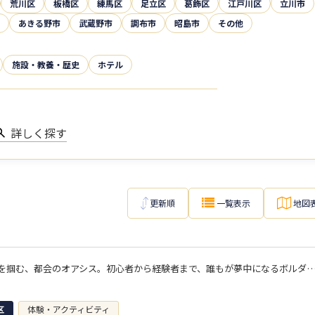
荒川区
板橋区
練馬区
足立区
葛飾区
江戸川区
立川市
あきる野市
武蔵野市
調布市
昭島市
その他
施設・教養・歴史
ホテル
詳しく探す
更新順
一覧表示
地図
"達成感"を掴む、都会のオアシス。初心者から経験者まで、誰もが夢中になるボ
区
体験・アクティビティ