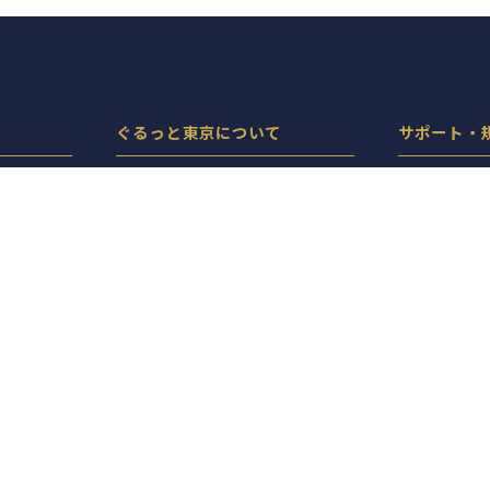
ぐるっと東京について
サポート・
ぐるっと東京とは
プライバシ
機能・料金
サイトポリ
サイト運営サポート
店舗ログイ
お問い合わせ・掲載申し込み
人気特集にお店を掲載