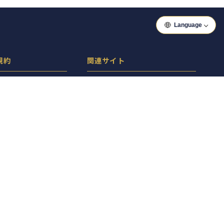
Language
規約
関連サイト
ーポリシー
ぐるっといわき
シー
ぐるっと郡山
ン
ぐるっと会津
ぐるっとAsia
ぐるっとベトナム
Copyright(c) 2026 ぐるっと東京 Inc.All Rights Reserved.