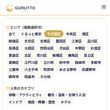
エリア（複数選択可）
全て
ぐるっと東京
千代田区
中央区
港区
新宿区
文京区
台東区
墨田区
江東区
品川区
目黒区
大田区
世田谷区
渋谷区
中野区
杉並区
豊島区
北区
荒川区
板橋区
練馬区
足立区
葛飾区
江戸川区
立川市
府中市
稲城市
多摩市
三鷹市
八王子市
町田市
あきる野市
武蔵野市
調布市
昭島市
その他
人気のカテゴリ
体験・アクティビティ
観光・温泉・日帰り入浴
インドア
施設・教養・歴史
ホテル