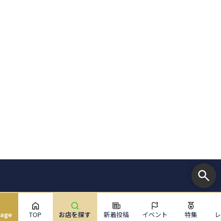
uage
TOP
お店を探す
新着投稿
イベント
特集