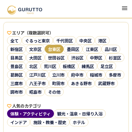
エリア（複数選択可）
全て
ぐるっと東京
千代田区
中央区
港区
新宿区
文京区
台東区
墨田区
江東区
品川区
目黒区
大田区
世田谷区
渋谷区
中野区
杉並区
豊島区
北区
荒川区
板橋区
練馬区
足立区
葛飾区
江戸川区
立川市
府中市
稲城市
多摩市
三鷹市
八王子市
町田市
あきる野市
武蔵野市
調布市
昭島市
その他
人気のカテゴリ
体験・アクティビティ
観光・温泉・日帰り入浴
インドア
施設・教養・歴史
ホテル