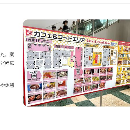
した。案
など幅広
事や休憩