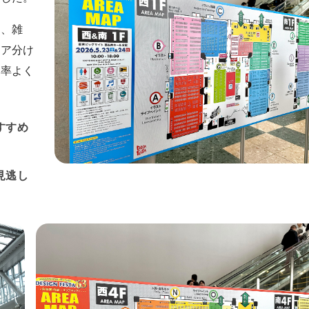
ア、雑
リア分け
効率よく
すすめ
見逃し