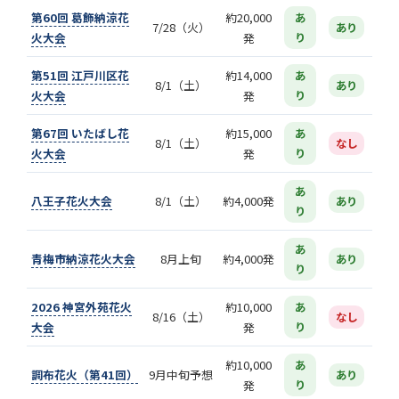
第60回 葛飾納涼花
約20,000
あ
7/28（火）
あり
火大会
発
り
第51回 江戸川区花
約14,000
あ
8/1（土）
あり
火大会
発
り
第67回 いたばし花
約15,000
あ
8/1（土）
なし
火大会
発
り
あ
八王子花火大会
8/1（土）
約4,000発
あり
り
あ
青梅市納涼花火大会
8月上旬
約4,000発
あり
り
2026 神宮外苑花火
約10,000
あ
8/16（土）
なし
大会
発
り
約10,000
あ
調布花火（第41回）
9月中旬予想
あり
発
り