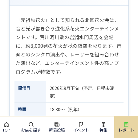
「元祖秋花火」として知られる北区花火会は、
音と光が響き合う進化系花火エンターテインメ
ントです。荒川河川敷の岩淵水門周辺を会場
に、約8,000発の花火が秋の夜空を彩ります。音
楽とのシンクロ演出や、レーザーを組み合わせ
た演出など、エンターテインメント性の高いプ
ログラムが特徴です。
開催日
2026年9月下旬（予定、日程未確
定）
時間
18:30〜（例年）
会場
荒川河川敷・岩淵水門周辺
TOP
お店を探す
新着投稿
イベント
特集
レポート
打ち上げ数
約8,000発（例年）