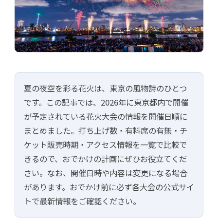
【2026年】東京の花火大会
日程・有料席・チケット情報まと
夏の夜空を彩る花火は、東京の風物詩のひとつ
め
です。この記事では、2026年に東京都内で開催
開催日順 ─ 打ち上げ数・アクセス・有料席情報を一覧で比較
が予定されている花火大会の情報を開催日順に
まとめました。打ち上げ数・有料席の有無・チ
ケット販売時期・アクセス情報を一覧で比較で
きるので、おでかけの計画にぜひお役立てくだ
さい。なお、開催日時や内容は変更になる場合
があります。おでかけ前に必ず各大会の公式サイ
トで最新情報をご確認ください。