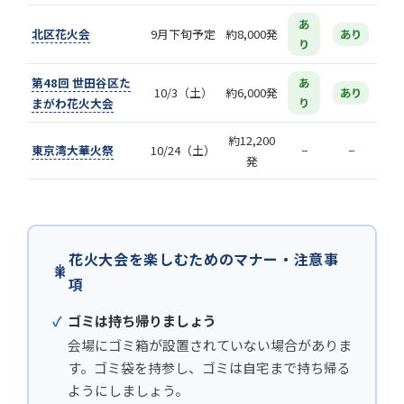
あ
北区花火会
9月下旬予定
約8,000発
あり
り
第48回 世田谷区た
あ
10/3（土）
約6,000発
あり
まがわ花火大会
り
約12,200
東京湾大華火祭
10/24（土）
−
−
発
花火大会を楽しむためのマナー・注意事
🎇
項
ゴミは持ち帰りましょう
会場にゴミ箱が設置されていない場合がありま
す。ゴミ袋を持参し、ゴミは自宅まで持ち帰る
ようにしましょう。