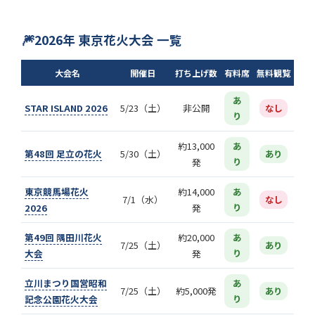
2026年 東京花火大会 一覧
大会名
開催日
打ち上げ数
有料席
無料観覧
あ
STAR ISLAND 2026
5/23（土）
非公開
なし
り
約13,000
あ
第48回 足立の花火
5/30（土）
あり
発
り
東京競馬場花火
約14,000
あ
7/1（水）
なし
2026
発
り
第49回 隅田川花火
約20,000
あ
7/25（土）
あり
大会
発
り
立川まつり国営昭和
あ
7/25（土）
約5,000発
あり
記念公園花火大会
り