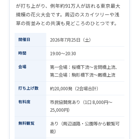
が打ち上がり、例年約91万人が訪れる東京最大
規模の花火大会です。周辺のスカイツリーや浅
草の街並みとの共演も見どころのひとつです。
開催日
2026年7月25日（土）
時間
19:00〜20:30
会場
第一会場：桜橋下流〜言問橋上流、
第二会場：駒形橋下流〜厩橋上流
打ち上げ数
約20,000発（2会場合計）
有料席
市民協賛席あり（1口 8,000円〜
25,000円）
無料観覧
あり（周辺道路・公園等から観覧可
能）