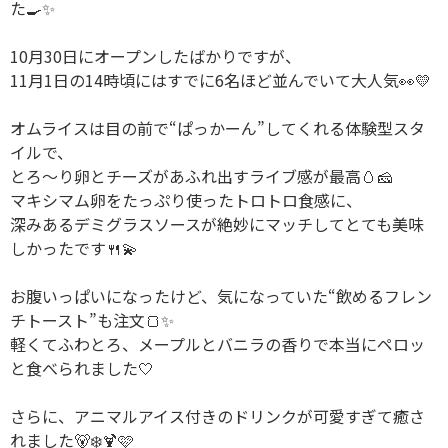
た🍳✨
10月30日にオープンしたばかりですが、
11月1日の14時頃にはすでに6名ほど並んでいて大人気👀💛
オムライスは目の前で“ぱっかーん”してくれる体験型スタ
イルで、
とろ～り卵とチーズがあふれ出すライブ感が最高🥚🧀
マキシマム卵をたっぷり使ったトロトロ食感に、
深みあるデミグラスソースが絶妙にマッチしてとても美味
しかったです🍴💫
お腹いっぱいになったけど、気になっていた“飲めるフレン
チトースト”も注文🍞✨
軽くてふわとろ、メープルとバニラの香りで本当にペロッ
と食べられました🤍
さらに、アニマルアイス付きのドリンクが可愛すぎて癒さ
れました🐻‍❄🍹🩷