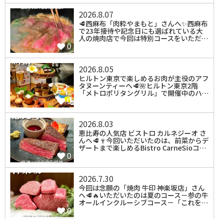
2026.8.07
🥩西麻布「肉粋やまもと」さんへ✨西麻布
で23年接待や記念日にも選ばれている大
人の焼肉店で今回は特別コースをいただ…
0
2026.8.05
⁡ヒルトン東京で楽しめるお肉が主役のアフ
タヌーンティーへ🥩🌺ヒルトン東京2階
「メトロポリタングリル」で開催中のハ…
0
2026.8.03
⁡恵比寿の人気店 ビストロ カルネジーオ さ
んへ🥩🍷今回いただいたのは、前菜からデ
ザートまで楽しめるBistro CarneSioコ…
0
2026.7.30
⁡今回は念願の「焼肉 牛印 神楽坂店」さん
へ🥩🔥いただいたのは夏のコース－参の牛
オールインクルーシブコース－「これを…
0