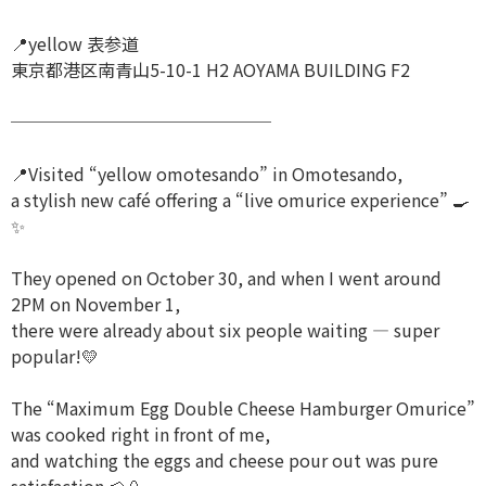
📍yellow 表参道
東京都港区南青山5-10-1 H2 AOYAMA BUILDING F2
───────────────
📍Visited “yellow omotesando” in Omotesando,
a stylish new café offering a “live omurice experience” 🍳
✨
They opened on October 30, and when I went around
2PM on November 1,
there were already about six people waiting — super
popular!💛
The “Maximum Egg Double Cheese Hamburger Omurice”
was cooked right in front of me,
and watching the eggs and cheese pour out was pure