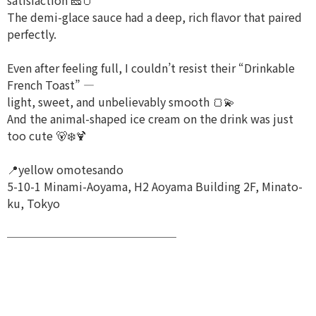
satisfaction 🧀🥚
The demi-glace sauce had a deep, rich flavor that paired
perfectly.
Even after feeling full, I couldn’t resist their “Drinkable
French Toast” —
light, sweet, and unbelievably smooth 🍞💫
And the animal-shaped ice cream on the drink was just
too cute 🐻‍❄🍹
📍yellow omotesando
5-10-1 Minami-Aoyama, H2 Aoyama Building 2F, Minato-
ku, Tokyo
───────────────