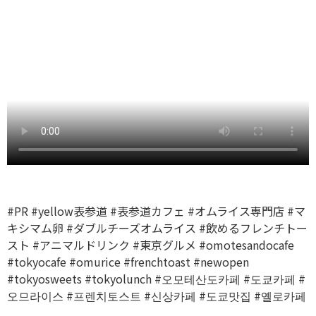
#PR
#yellow表参道
#表参道カフェ
#オムライス専門店
#マ
キシマム卵
#ダブルチーズオムライス
#飲めるフレンチトー
スト
#アニマルドリンク
#東京グルメ
#omotesandocafe
#tokyocafe
#omurice
#frenchtoast
#newopen
#tokyosweets
#tokyolunch
#오모테산도카페
#도쿄카페
#
오므라이스
#프렌치토스트
#신상카페
#도쿄맛집
#옐로카페