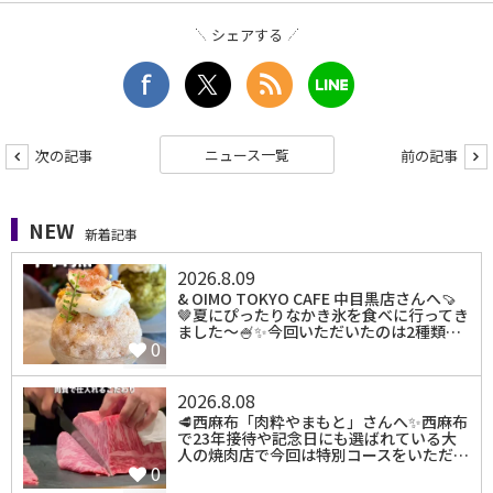
シェアする
ニュース一覧
次の記事
前の記事
NEW
新着記事
2026.8.09
⁡& OIMO TOKYO CAFE 中目黒店さんへ🍠
🤎夏にぴったりなかき氷を食べに行ってき
ました〜🍧✨️今回いただいたのは2種類…
0
2026.8.08
🥩西麻布「肉粋やまもと」さんへ✨西麻布
で23年接待や記念日にも選ばれている大
人の焼肉店で今回は特別コースをいただ…
0