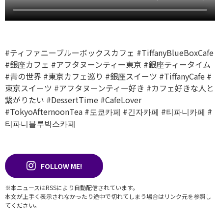
#ティファニーブルーボックスカフェ
#TiffanyBlueBoxCafe
#銀座カフェ
#アフタヌーンティー東京
#銀座ティータイム
#青の世界
#東京カフェ巡り
#銀座スイーツ
#TiffanyCafe
#
東京スイーツ
#アフタヌーンティー好き
#カフェ好きな人と
繋がりたい
#DessertTime
#CafeLover
#TokyoAfternoonTea
#도쿄카페
#긴자카페
#티파니카페
#
티파니블루박스카페
FOLLOW ME!
※本ニュースはRSSにより自動配信されています。
本文が上手く表示されなかったり途中で切れてしまう場合はリンク元を参照し
てください。