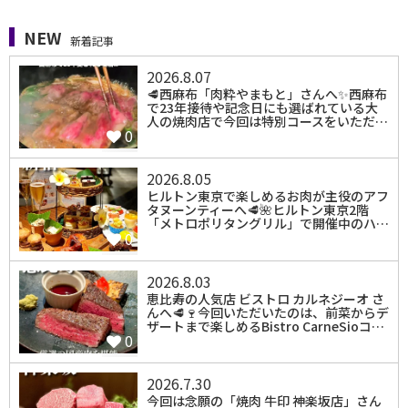
NEW
新着記事
2026.8.07
🥩西麻布「肉粋やまもと」さんへ✨西麻布
で23年接待や記念日にも選ばれている大
人の焼肉店で今回は特別コースをいただ…
0
2026.8.05
⁡ヒルトン東京で楽しめるお肉が主役のアフ
タヌーンティーへ🥩🌺ヒルトン東京2階
「メトロポリタングリル」で開催中のハ…
0
2026.8.03
⁡恵比寿の人気店 ビストロ カルネジーオ さ
んへ🥩🍷今回いただいたのは、前菜からデ
ザートまで楽しめるBistro CarneSioコ…
0
2026.7.30
⁡今回は念願の「焼肉 牛印 神楽坂店」さん