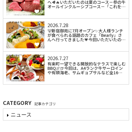
へ🥩🔥いただいたのは夏のコース－参の牛
オールインクルーシブコース－「これを…
0
2026.7.28
⁡🐻新宿御苑に7月オープン✨️大人様ランチ
が食べられる話題のカフェ「Bearly」さ
んへ行ってきました💗今回いただいたの…
0
2026.7.27
有楽町一望できる開放的なテラスで楽しむ
BBQ🍖🍺今回は、A4ランク牛サーロイン
や有頭海老、サムギョプサルなど全16…
0
CATEGORY
記事カテゴリ
ニュース