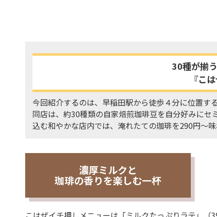
30種が揃
『こは
今回紹介するのは、早稲田駅から徒歩４分に位置する
同店は、約30種類の自家焙煎珈琲豆を自分好みにセ
込む和やかな店内では、淹れたての珈琲を290円～
濃厚ミルクと
珈琲の香りを楽しむ一杯
こはぜイチ押しメニューは「ミルクたっぷりラテ」（39