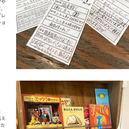
マや
ど、
プレ
ショ
た
伝え
、カ