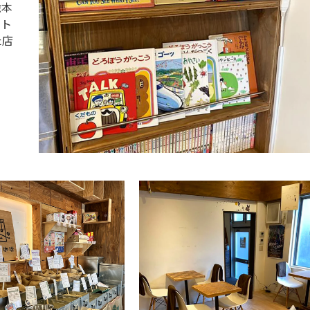
絵本
ント
た店