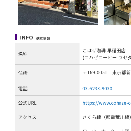
INFO
基本情報
こはぜ珈琲 早稲田店
名称
(コハゼコーヒー ワセ
〒169-0051 東京都
住所
電話
03-6233-9030
公式URL
https://www.cohaze-c
アクセス
さくら線（都電荒川線