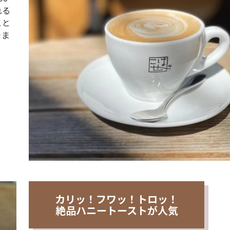
れる
こと
きま
カリッ！フワッ！トロッ！
絶品ハニートーストが人気