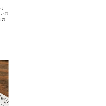
ト」
、北海
も喜