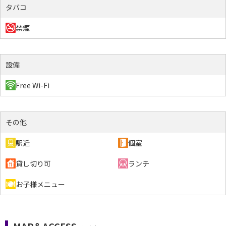
タバコ
禁煙
設備
Free Wi-Fi
その他
駅近
個室
貸し切り可
ランチ
お子様メニュー