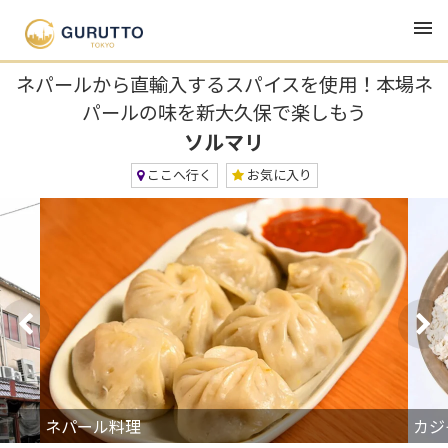
TOP
グルメ・ランチ・居酒屋
ソルマリ
ネパールから直輸入するスパイスを使用！本場ネ
パールの味を新大久保で楽しもう
ソルマリ
ここへ行く
お気に入り
ネパール料理
カジ