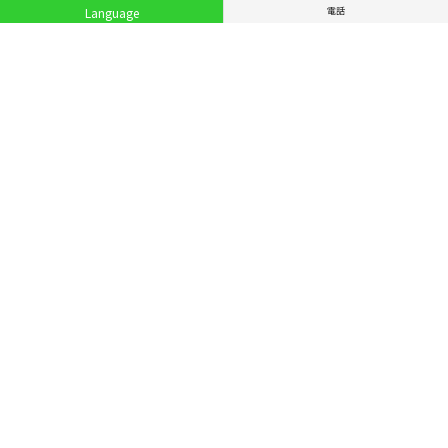
電話
Language
サイトメニュー
お店を探す
ライブニュース
イベント
特集
レポート
ぐるっと東京について
ぐるっと東京とは
機能・料金
サイト運営サポート