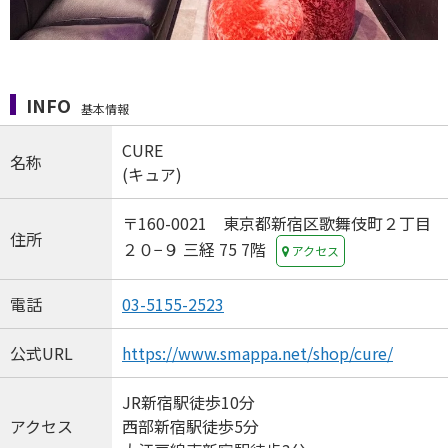
INFO
基本情報
CURE
名称
(キュア)
〒160-0021 東京都新宿区歌舞伎町２丁目
住所
２０−９ 三経 75 7階
アクセス
電話
03-5155-2523
公式URL
https://www.smappa.net/shop/cure/
JR新宿駅徒歩10分
アクセス
西部新宿駅徒歩5分