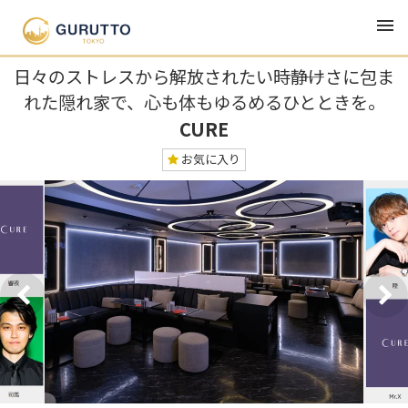
TOP
グルメ・ランチ・居酒屋
CURE
日々のストレスから解放されたい時――静けさに包ま
れた隠れ家で、心も体もゆるめるひとときを。
CURE
お気に入り