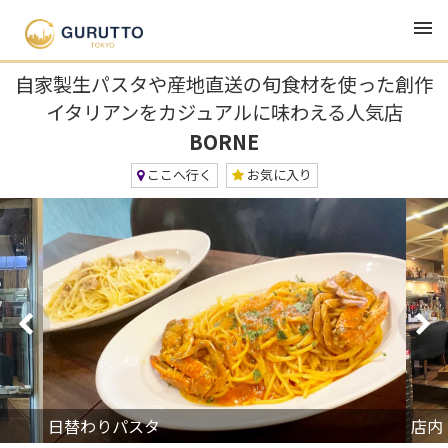
TOP
グルメ・ランチ・居酒屋
BORNE
自家製生パスタや産地直送の旬食材を使った創作
イタリアンをカジュアルに味わえる人気店
BORNE
ここへ行く
お気に入り
日替わりパスタ
店内