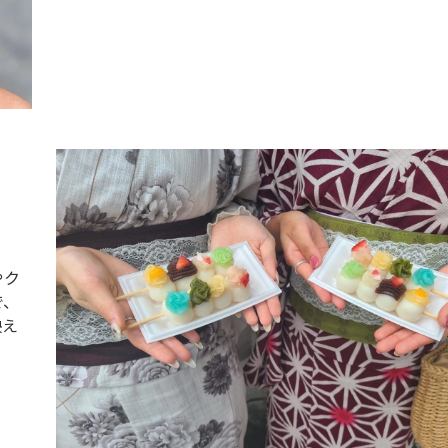
やク
で、
映え