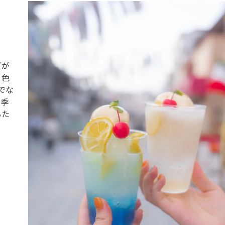
ダが
、色
でな
。季
るた