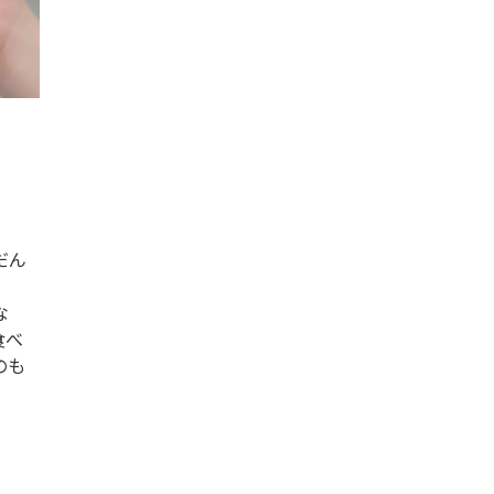
だん
な
食べ
のも