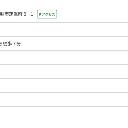
県川越市連雀町８−１
アクセス
ら徒歩７分