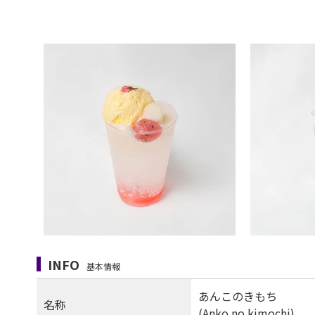
INFO
基本情報
あんこのきもち
名称
(Anko no kimochi)