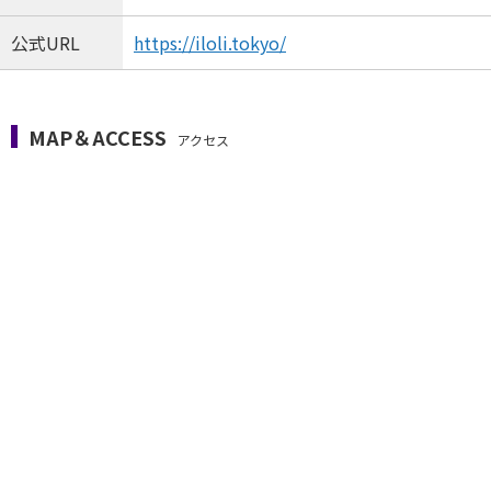
公式URL
https://iloli.tokyo/
MAP＆ACCESS
アクセス