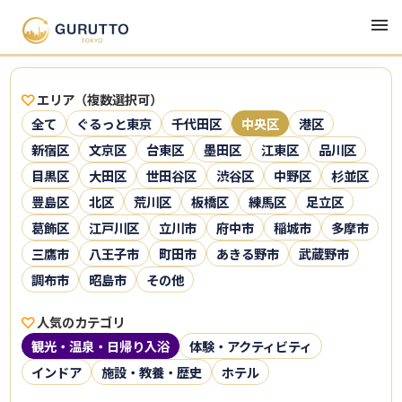
エリア（複数選択可）
全て
ぐるっと東京
千代田区
中央区
港区
新宿区
文京区
台東区
墨田区
江東区
品川区
目黒区
大田区
世田谷区
渋谷区
中野区
杉並区
豊島区
北区
荒川区
板橋区
練馬区
足立区
葛飾区
江戸川区
立川市
府中市
稲城市
多摩市
三鷹市
八王子市
町田市
あきる野市
武蔵野市
調布市
昭島市
その他
人気のカテゴリ
観光・温泉・日帰り入浴
体験・アクティビティ
インドア
施設・教養・歴史
ホテル