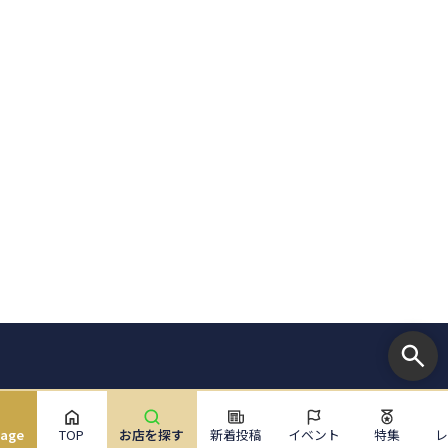
uage
TOP
お店を探す
新着投稿
イベント
特集