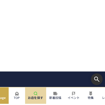
uage
TOP
お店を探す
新着投稿
イベント
特集