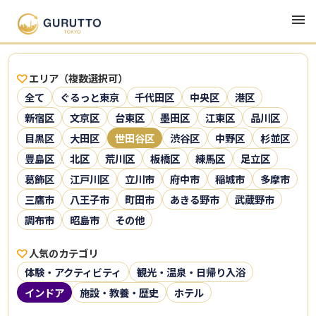
エリア（複数選択可）
全て
ぐるっと東京
千代田区
中央区
港区
新宿区
文京区
台東区
墨田区
江東区
品川区
目黒区
大田区
世田谷区
渋谷区
中野区
杉並区
豊島区
北区
荒川区
板橋区
練馬区
足立区
葛飾区
江戸川区
立川市
府中市
稲城市
多摩市
三鷹市
八王子市
町田市
あきる野市
武蔵野市
調布市
昭島市
その他
人気のカテゴリ
体験・アクティビティ
観光・温泉・日帰り入浴
インドア
施設・教養・歴史
ホテル