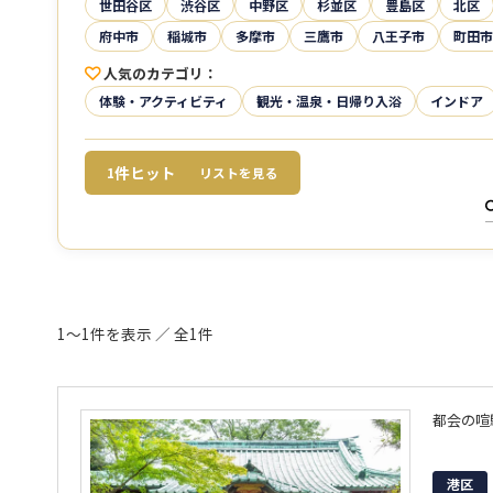
世田谷区
渋谷区
中野区
杉並区
豊島区
北区
府中市
稲城市
多摩市
三鷹市
八王子市
町田市
人気のカテゴリ
体験・アクティビティ
観光・温泉・日帰り入浴
インドア
件ヒット
1
リストを見る
1～1件を表示 ／ 全1件
都会の喧
港区