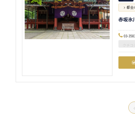
都会
赤坂氷
03-358
クチコ