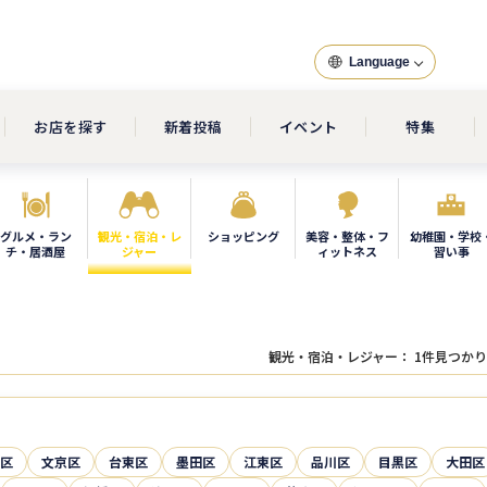
Language
お店を探す
新着投稿
イベント
特集
グルメ・ラン
観光・宿泊・レ
ショッピング
美容・整体・フ
幼稚園・学校
チ・居酒屋
ジャー
ィットネス
習い事
観光・宿泊・レジャー
：
1
件見つかり
区
文京区
台東区
墨田区
江東区
品川区
目黒区
大田区