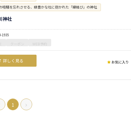
の喧騒を忘れさせる、緑豊かな杜に抱かれた「縁結び」の神社
川神社
3-1935
ミ
クーポン
WEB予約
詳しく見る
お気に入り
1