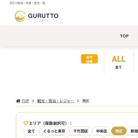
港区の施設・教養・歴史一覧
TOP
条件
検索
全て
TOP
観光・宿泊・レジャー
港区
エリア（複数選択可）
全て
ぐるっと東京
千代田区
中央区
港区
新宿