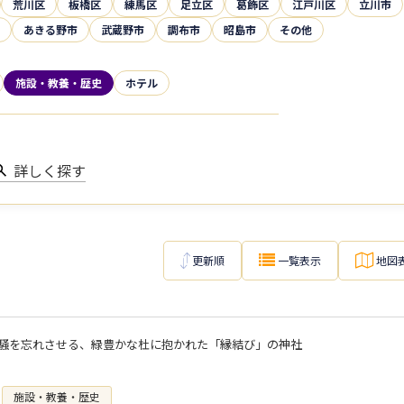
荒川区
板橋区
練馬区
足立区
葛飾区
江戸川区
立川市
あきる野市
武蔵野市
調布市
昭島市
その他
施設・教養・歴史
ホテル
詳しく探す
更新順
一覧表示
地図
騒を忘れさせる、緑豊かな杜に抱かれた「縁結び」の神社
施設・教養・歴史