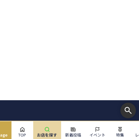
uage
TOP
お店を探す
新着投稿
イベント
特集