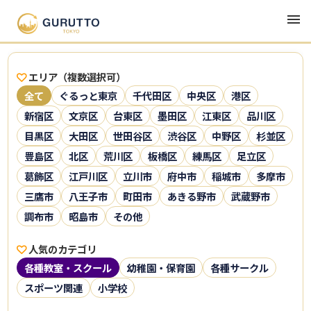
エリア（複数選択可）
全て
ぐるっと東京
千代田区
中央区
港区
新宿区
文京区
台東区
墨田区
江東区
品川区
目黒区
大田区
世田谷区
渋谷区
中野区
杉並区
豊島区
北区
荒川区
板橋区
練馬区
足立区
葛飾区
江戸川区
立川市
府中市
稲城市
多摩市
三鷹市
八王子市
町田市
あきる野市
武蔵野市
調布市
昭島市
その他
人気のカテゴリ
各種教室・スクール
幼稚園・保育園
各種サークル
スポーツ関連
小学校