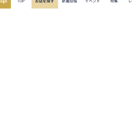
uage
TOP
お店を探す
新着投稿
イベント
特集
サイトメニュー
お店を探す
ライブニュース
イベント
特集
レポート
ぐるっと東京について
ぐるっと東京とは
機能・料金
サイト運営サポート