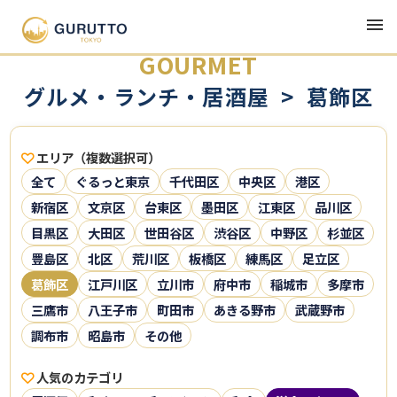
GOURMET
グルメ・ランチ・居酒屋 > 葛飾区
エリア（複数選択可）
全て
ぐるっと東京
千代田区
中央区
港区
新宿区
文京区
台東区
墨田区
江東区
品川区
目黒区
大田区
世田谷区
渋谷区
中野区
杉並区
豊島区
北区
荒川区
板橋区
練馬区
足立区
葛飾区
江戸川区
立川市
府中市
稲城市
多摩市
三鷹市
八王子市
町田市
あきる野市
武蔵野市
調布市
昭島市
その他
人気のカテゴリ