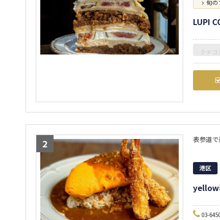
旬の
LUPI C
クチコ
表参道で
2
港区
yell
03-645