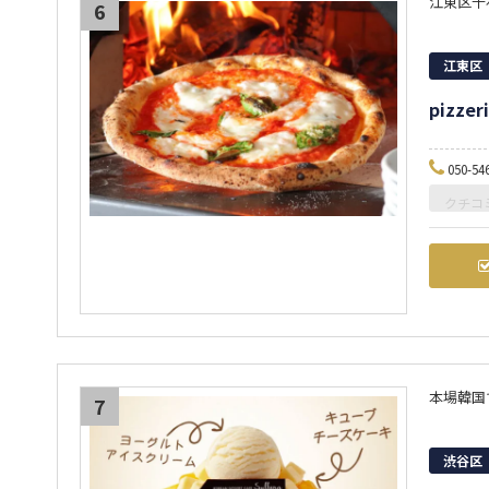
江東区千
6
江東区
pizzer
050-54
クチコ
本場韓国
7
渋谷区