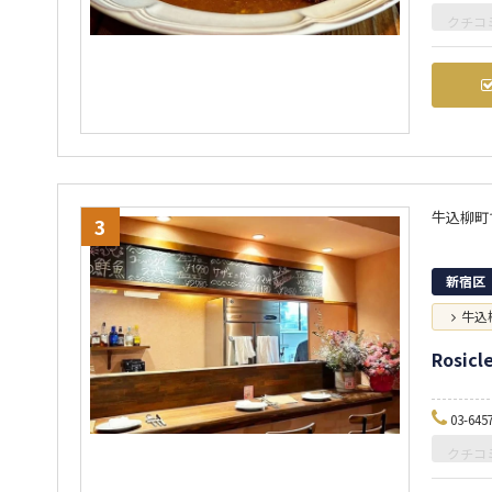
クチコ
牛込柳町
3
新宿区
牛込
Rosicl
03-645
クチコ