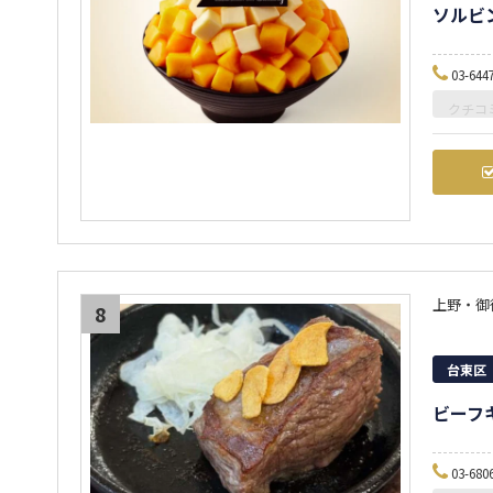
ソルビ
03-644
クチコ
上野・御
8
台東区
ビーフ
03-680