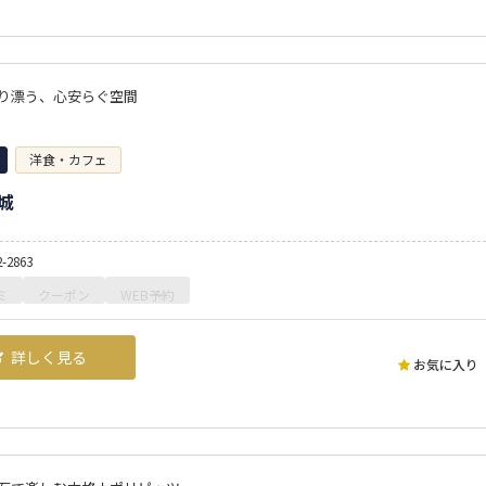
り漂う、心安らぐ空間
洋食・カフェ
城
2-2863
ミ
クーポン
WEB予約
詳しく見る
お気に入り