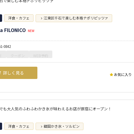
石で楽しむ本格ナポリピッツァ
洋食・カフェ
江東区千石で楽しむ本格ナポリピッツァ
ia FILONICO
NEW
61-0842
ミ
クーポン
WEB予約
詳しく見る
お気に入り
でも大人気のふわふわかき氷が味わえるお店が原宿にオープン！
洋食・カフェ
韓国かき氷・ソルビン