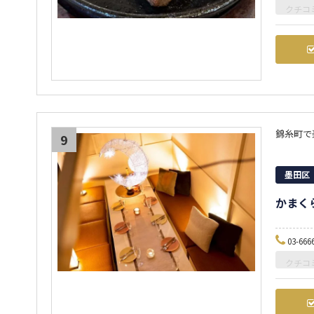
クチコ
錦糸町で
9
墨田区
かまくら
03-666
クチコ