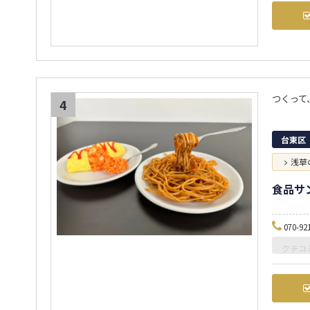
つくって
4
台東区
浅草
食品サ
070-92
クチコ