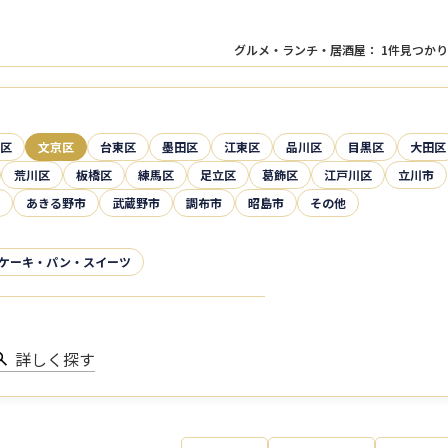
グルメ・ランチ・居酒屋
：
1
件見つかり
区
文京区
台東区
墨田区
江東区
品川区
目黒区
大田区
荒川区
板橋区
練馬区
足立区
葛飾区
江戸川区
立川市
あきる野市
武蔵野市
調布市
昭島市
その他
ケーキ・パン・スイーツ
詳しく探す