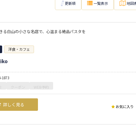
更新順
一覧表示
地図
きる白山の小さな名店で、心温まる絶品パスタを
洋食・カフェ
iko
4-1873
ミ
クーポン
WEB予約
詳しく見る
お気に入り