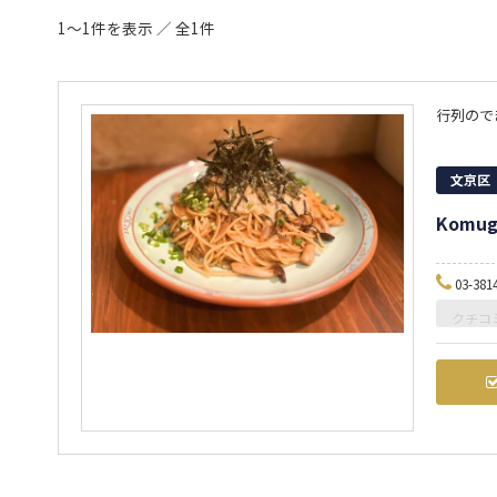
1～1件を表示 ／ 全1件
行列ので
文京区
Komug
03-381
クチコ