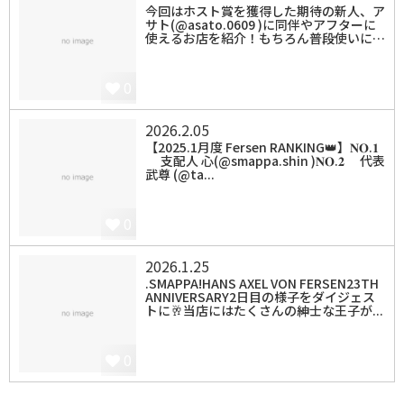
今回はホスト賞を獲得した期待の新人、ア
サト(@asato.0609 )に同伴やアフターに
使えるお店を紹介！もちろん普段使いに…
0
2026.2.05
【2025.1月度 Fersen RANKING👑】𝐍𝐎.𝟏
支配人 心(@smappa.shin )𝐍𝐎.𝟐 代表
武尊 (@ta...
0
2026.1.25
.SMAPPA!HANS AXEL VON FERSEN23TH
ANNIVERSARY2日目の様子をダイジェス
トに🥂当店にはたくさんの紳士な王子が...
0