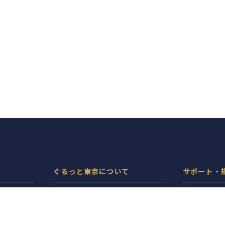
ぐるっと東京について
サポート・
ぐるっと東京とは
プライバシ
機能・料金
サイトポリ