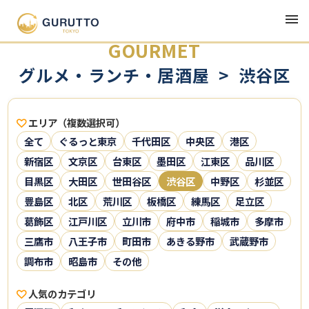
GOURMET
グルメ・ランチ・居酒屋 > 渋谷区
エリア（複数選択可）
全て
ぐるっと東京
千代田区
中央区
港区
新宿区
文京区
台東区
墨田区
江東区
品川区
目黒区
大田区
世田谷区
渋谷区
中野区
杉並区
豊島区
北区
荒川区
板橋区
練馬区
足立区
葛飾区
江戸川区
立川市
府中市
稲城市
多摩市
三鷹市
八王子市
町田市
あきる野市
武蔵野市
調布市
昭島市
その他
人気のカテゴリ