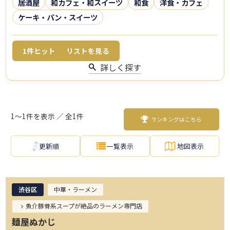
居酒屋
和カフェ・和スイーツ
和食
洋食・カフェ
ケーキ・パン・スイーツ
1
件ヒット
リストを見る
詳しく探す
1～1件を表示 ／ 全1件
ランキングはこちら
更新順
一覧表示
地図表示
渋谷区
中華・ラーメン
魚介豚骨系スープが絶品のラーメン専門店
麺屋ぬかじ