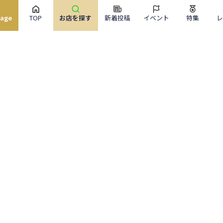
uage
TOP
お店を探す
新着投稿
イベント
特集
サイトメニュー
お店を探す
ライブニュース
イベント
特集
レポート
ぐるっと東京について
ぐるっと東京とは
機能・料金